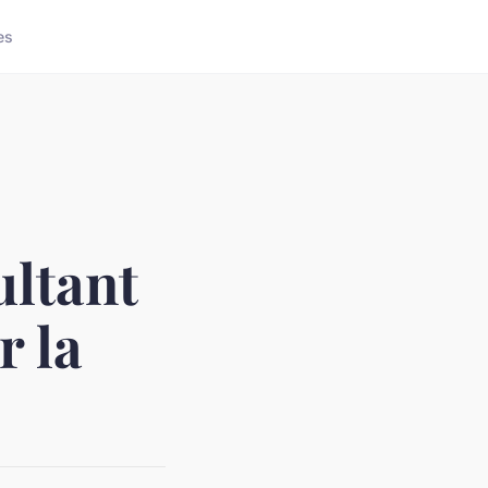
es
ultant
r la