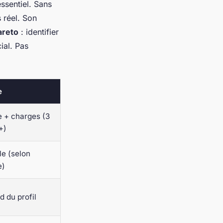
essentiel. Sans
s réel. Son
areto
: identifier
ial. Pas
e
e + charges (3
+)
le (selon
e)
 du profil