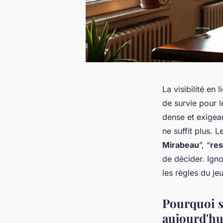
La visibilité en
de survie pour l
dense et exigea
ne suffit plus. L
Mirabeau
”, “
res
de décider. Igno
les règles du je
Pourquoi s
aujourd'hu