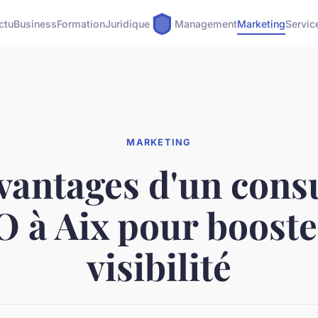
ctu
Business
Formation
Juridique
Management
Marketing
Servic
MARKETING
vantages d'un cons
 à Aix pour booste
visibilité