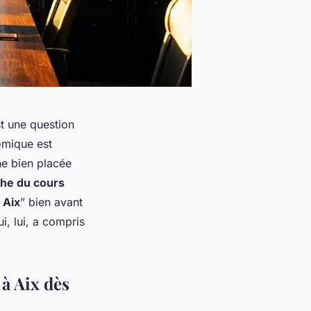
st une question
omique est
ne bien placée
che du cours
 Aix
” bien avant
i, lui, a compris
à Aix dès