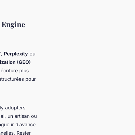
e Engine
T
,
Perplexity
ou
ization (GEO)
écriture plus
 structurées pour
ly adopters.
al, un artisan ou
ongueur d’avance
nelles. Rester