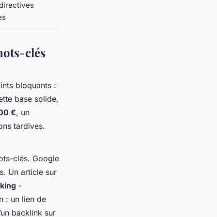
directives
es
mots-clés
ints bloquants :
tte base solide,
00 €
, un
ons tardives.
ots-clés. Google
. Un article sur
nking
-
n : un lien de
’un backlink sur