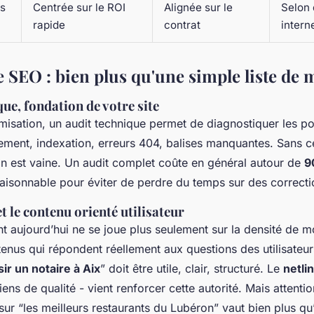
es
Centrée sur le ROI
Alignée sur le
Selon 
rapide
contrat
intern
e SEO : bien plus qu'une simple liste de 
que, fondation de votre site
misation, un audit technique permet de diagnostiquer les po
ment, indexation, erreurs 404, balises manquantes. Sans ce
on est vaine. Un audit complet coûte en général autour de
9
aisonnable pour éviter de perdre du temps sur des correcti
et le contenu orienté utilisateur
t aujourd’hui ne se joue plus seulement sur la densité de m
tenus qui répondent réellement aux questions des utilisateurs
r un notaire à Aix
” doit être utile, clair, structuré. Le
netli
liens de qualité - vient renforcer cette autorité. Mais attentio
sur “les meilleurs restaurants du Lubéron” vaut bien plus qu