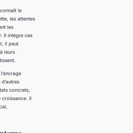
connaît le
te, les attentes
ent les
. Il intègre ces
, il peut
à leurs
tissent.
 l’ancrage
e d’autres
ats concrets,
 croissance. Il
cal,