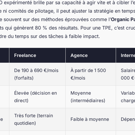
 expérimenté brille par sa capacité à agir vite et à cibler l’
e ni comités de pilotage, il peut ajuster la stratégie en temp
e souvent sur des méthodes éprouvées comme l’
Organic P
ts qui génèrent 80 % des résultats. Pour une TPE, c’est cruc
dre du temps sur des tâches à faible impact.
Freelance
Agence
Intern
De 190 à 690 €/mois
À partir de 1 500
Salair
(forfaits)
€/mois
000 €
Élevée (décision en
Moyenne
Variab
direct)
(intermédiaires)
charg
Très forte (terrain
le
Faible à moyenne
Dépend
quotidien)