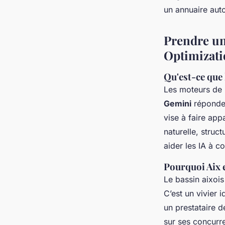
un annuaire aut
Prendre un
Optimizati
Qu'est-ce que 
Les moteurs de 
Gemini
réponden
vise à faire ap
naturelle, struc
aider les IA à c
Pourquoi Aix e
Le bassin aixoi
C’est un vivier 
un prestataire 
sur ses concurre