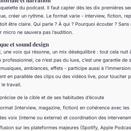
toriale et narration
 squelette du podcast. Il faut capter dès les dix premières 
e, créer un rythme. Le format varie - interview, fiction, re
 doit être claire. Qui parle ? À qui ? Pourquoi écouter ? Sans
 micro ne sauvera pas l’audition.
ique et sound design
, une voix qui résonne, un mix déséquilibré : tout cela nuit à 
io professionnel, ce n’est pas du luxe, c’est une garantie de 
musiques, ambiances, effets - participe aussi à l’immersion.
nt en parallèle des clips ou des vidéos live, pour toucher 
le travail.
précise de la cible et de ses habitudes d’écoute
ormat (interview, magazine, fiction) en cohérence avec les 
es voix (interne ou externe) et coordination des intervenan
ffusion sur les plateformes majeures (Spotify, Apple Podca