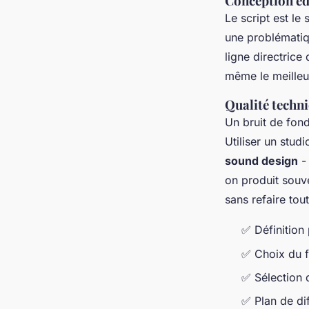
Conception édi
Le script est le
une problématiqu
ligne directrice
même le meilleur
Qualité techn
Un bruit de fond
Utiliser un stud
sound design
- 
on produit souve
sans refaire tout 
✅ Définition 
✅ Choix du f
✅ Sélection d
✅ Plan de di