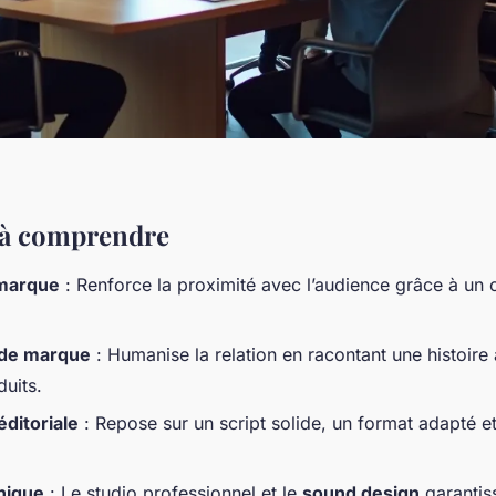
l à comprendre
 marque
: Renforce la proximité avec l’audience grâce à un 
g de marque
: Humanise la relation en racontant une histoire 
duits.
ditoriale
: Repose sur un script solide, un format adapté et
nique
: Le studio professionnel et le
sound design
garantiss