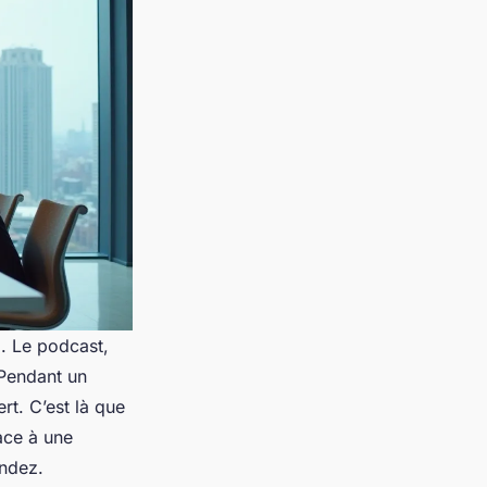
. Le podcast,
. Pendant un
ert. C’est là que
ace à une
endez.