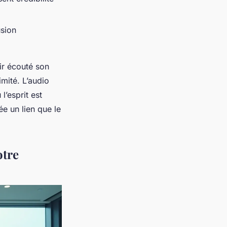
usion
ir écouté son
mité. L’audio
l’esprit est
ée un lien que le
otre