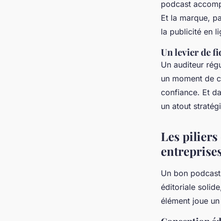
podcast accompag
Et la marque, p
la publicité en l
Un levier de f
Un auditeur régu
un moment de co
confiance. Et da
un atout stratég
Les piliers
entreprise
Un bon podcast n
éditoriale solid
élément joue un 