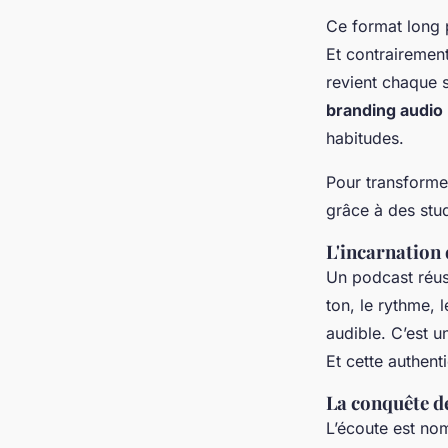
Ce format long p
Et contrairement
revient chaque s
branding audio
habitudes.
Pour transformer
grâce à des stu
L'incarnation 
Un podcast réuss
ton, le rythme, 
audible. C’est u
Et cette authent
La conquête d
L’écoute est no