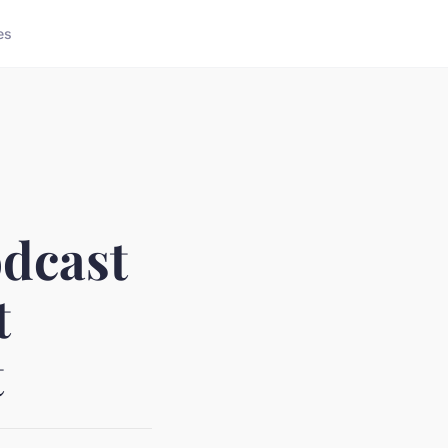
es
dcast
t
t