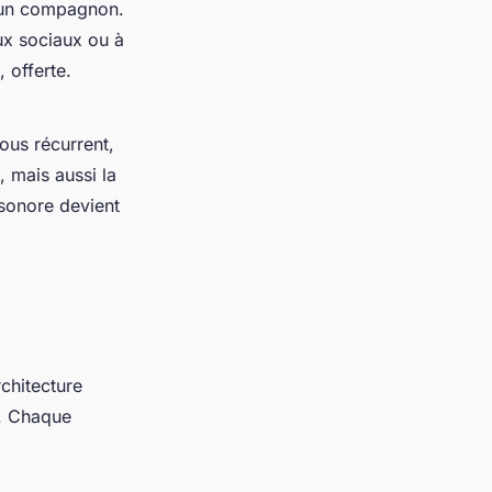
t un compagnon.
ux sociaux ou à
, offerte.
ous récurrent,
 mais aussi la
 sonore devient
chitecture
e. Chaque