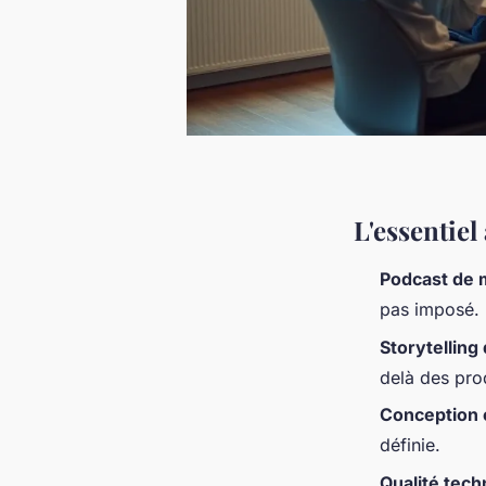
L'essentie
Podcast de
pas imposé.
Storytellin
delà des pro
Conception é
définie.
Qualité tech