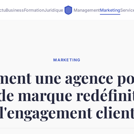
ctu
Business
Formation
Juridique
Management
Marketing
Servic
MARKETING
ent une agence po
de marque redéfini
l'engagement clien