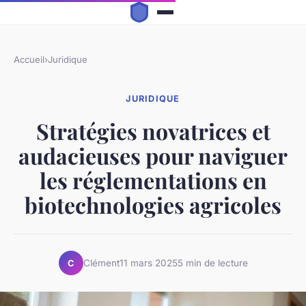
Accueil
›
Juridique
JURIDIQUE
Stratégies novatrices et
audacieuses pour naviguer
les réglementations en
biotechnologies agricoles
Clément
11 mars 2025
5 min de lecture
C